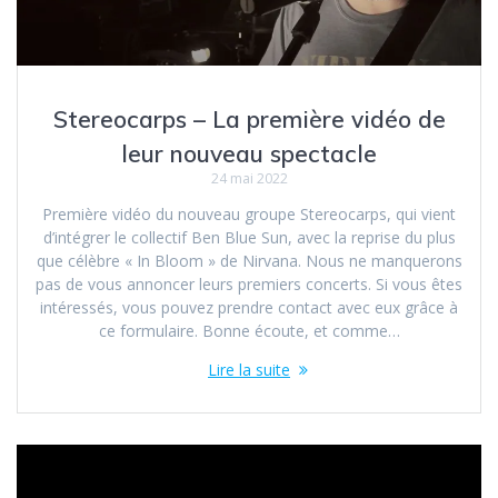
Stereocarps – La première vidéo de
leur nouveau spectacle
24 mai 2022
Première vidéo du nouveau groupe Stereocarps, qui vient
d’intégrer le collectif Ben Blue Sun, avec la reprise du plus
que célèbre « In Bloom » de Nirvana. Nous ne manquerons
pas de vous annoncer leurs premiers concerts. Si vous êtes
intéressés, vous pouvez prendre contact avec eux grâce à
ce formulaire. Bonne écoute, et comme…
Lire la suite