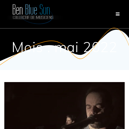
Passer
au
contenu
Mois :
mai 2022