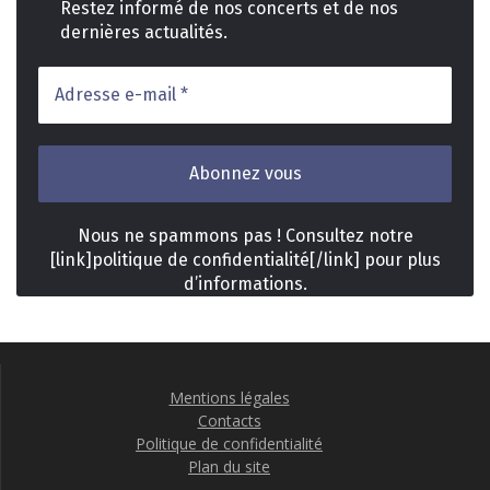
Restez informé de nos concerts et de nos
dernières actualités.
Adresse
e-
mail
*
Nous ne spammons pas ! Consultez notre
[link]politique de confidentialité[/link] pour plus
d’informations.
Mentions légales
Contacts
Politique de confidentialité
Plan du site